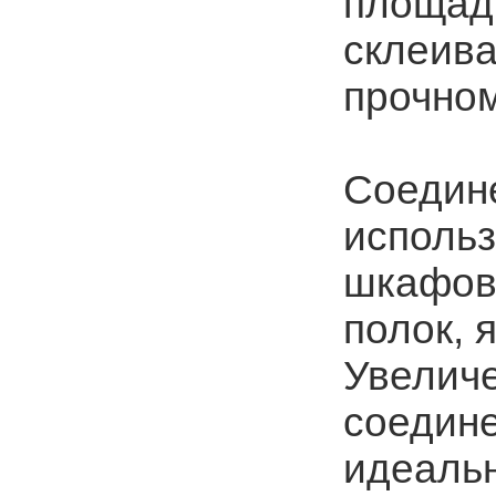
площад
склеива
прочно
Соедин
использ
шкафов 
полок, 
Увелич
соедине
идеаль