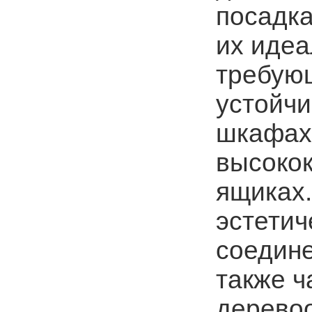
посадка
их идеа
требующ
устойчи
шкафах,
высоко
ящиках.
эстетич
соедине
также ч
деревоо