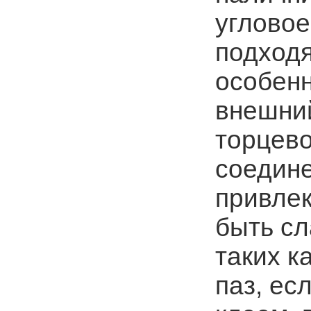
угловое
подходя
особенн
внешний
торцево
соедине
привлек
быть сл
таких к
паз, ес