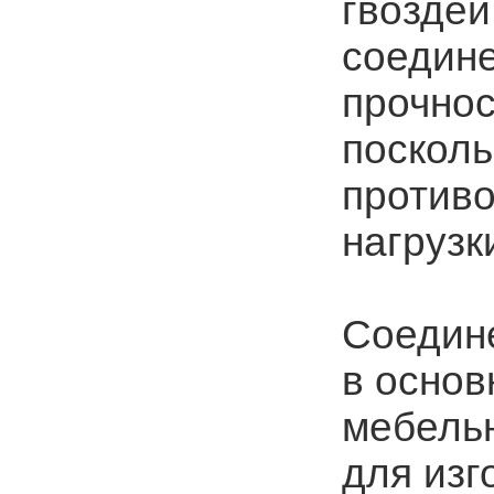
гвоздей
соедине
прочнос
поскол
противо
нагрузк
Соедине
в основ
мебельн
для изг