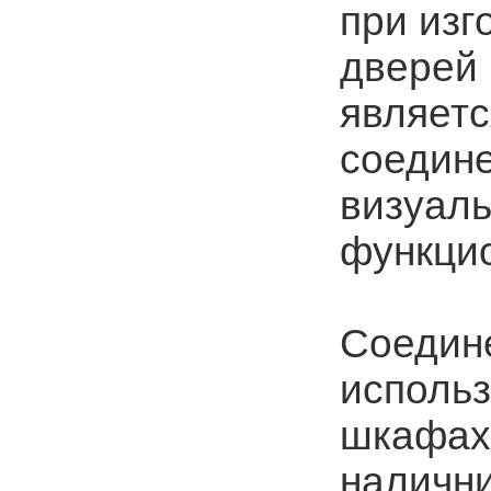
при изг
дверей 
являетс
соедине
визуаль
функци
Соедин
использ
шкафах
налични