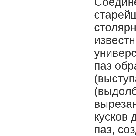
Соедин
старей
столярн
известн
универ
паз обр
(выступ
(выдолб
вырезан
кусков 
паз, со