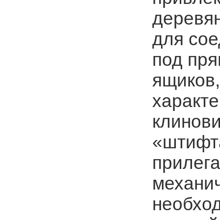
деревян
для сое
под пря
ящиков,
характ
клинов
«штифт
прилега
механич
необхо