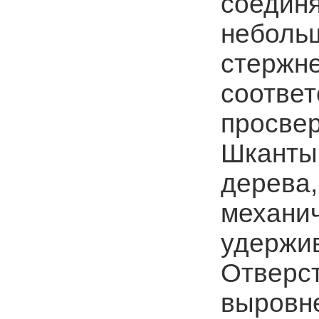
соедин
неболь
стержне
соответ
просвер
Шканты 
дерева,
механич
удержи
Отверст
выровне