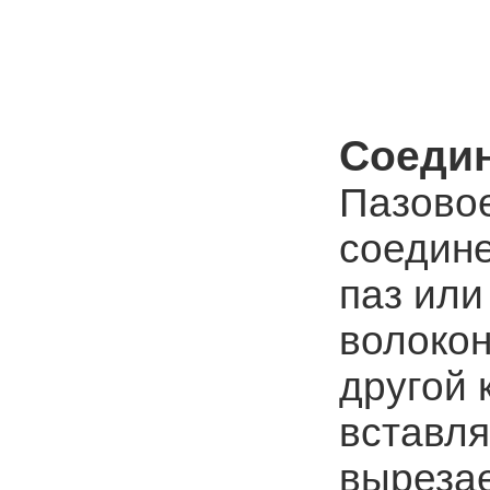
Соеди
Пазовое
соедине
паз или
волокон
другой 
вставля
вырезае