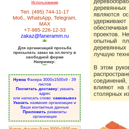
деревообр
Использование
деревянных
Тел. (495) 744-11-17
являются ос
Моб., WhatsApp, Telegram,
удерживаю
MAX
обеспечивая
+7-985-226-12-33
проектов. Н
zakaz@faneramm.ru
опытный пл
деревянных 
Для организаций просьба
присылать заказ на эл.почту в
лучшую техн
свободной форме
Например:
В этом руко
распрост
Нужна
Фанера 3000х1500х9 - 39
соединений
листов
влияют на 
Посчитать доставку:
указать
столярных и
адрес
или написать слово:
самовывоз
Указать
название организации и
Ваши контактные данные
Приложить
реквизиты
организации
Купить фанеру 9 мм 3000х1500 мм -