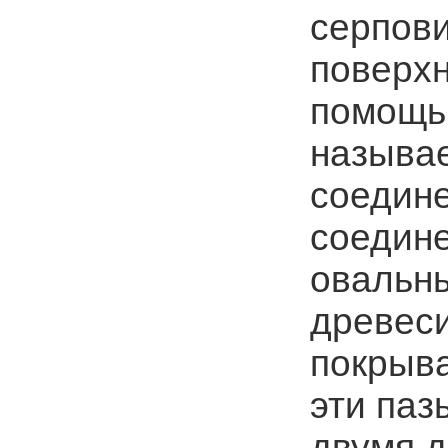
серпови
поверхн
помощь
называ
соедин
соедин
овальны
древеси
покрыва
эти паз
двумя д