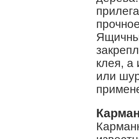
прилега
прочное
Ящичны
закрепл
клея, а
или шур
примен
Карман
Карманн