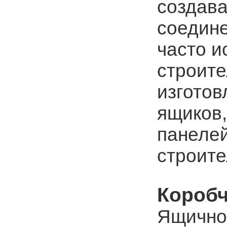
создав
соедин
часто и
строите
изготов
ящиков,
панелей
строите
Коробч
Ящично