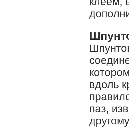
клеем, 
дополни
Шпунт
Шпунтов
соедине
котором
вдоль к
правило
паз, из
другому