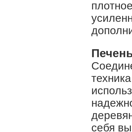
плотное
усилен
дополни
Печень
Соедин
техника
использ
надежно
деревян
себя в