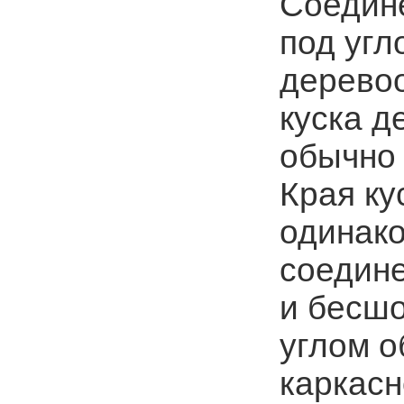
Соедин
под угл
деревоо
куска д
обычно 
Края ку
одинако
соедине
и бесшо
углом о
каркасн