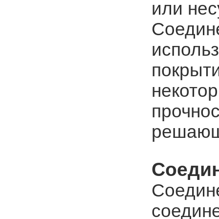
или нес
Соедин
использ
покрыти
некотор
прочнос
решающ
Соедин
Соедине
соедине