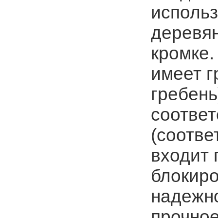
использ
деревян
кромке.
имеет 
гребень
соотве
(соотве
входит 
блокиро
надежно
прочное