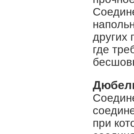
Соедине
напольн
других 
где тре
бесшовн
Дюбел
Соедине
соедине
при кот