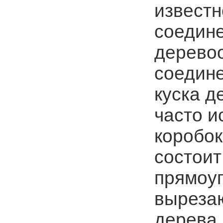
известн
соедине
дерево
соедине
куска д
часто и
коробок
состоит
прямоуг
вырезаю
дерева.