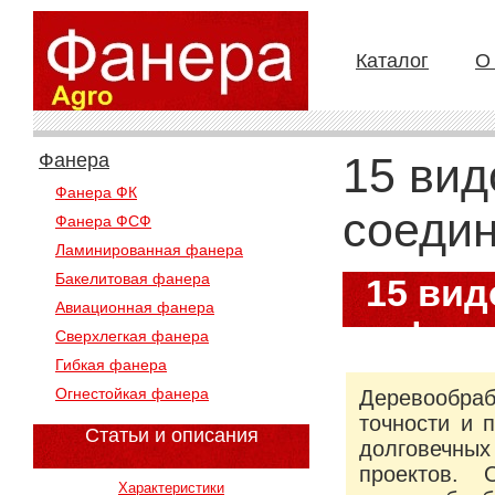
Каталог
О
Фанера
15 вид
Фанера ФК
соеди
Фанера ФСФ
Ламинированная фанера
Бакелитовая фанера
15 вид
Авиационная фанера
фото
Сверхлегкая фанера
Гибкая фанера
Огнестойкая фанера
Деревообраб
точности и 
Статьи и описания
долговечных
проектов. 
Характеристики