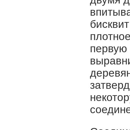
впитыва
бисквит
плотное
первую 
выравн
деревян
затверд
некото
соедин