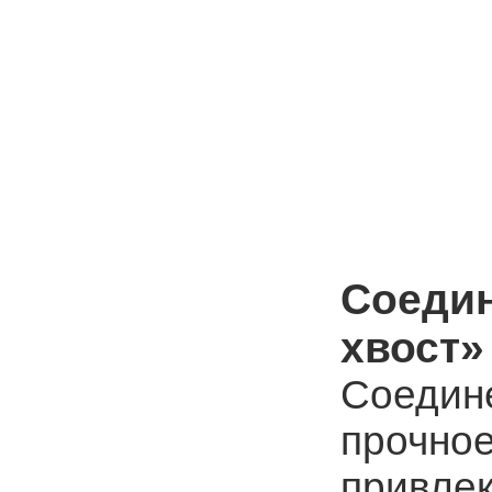
Соедин
хвост»
Соедин
прочное
привле