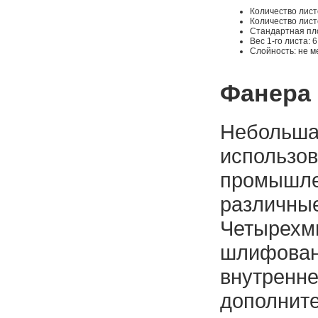
Количество листо
Количество листо
Стандартная пло
Вес 1-го листа: 6,
Слойность: не м
Фанера
Небольша
использов
промышлен
различны
Четырехм
шлифован
внутренне
дополните