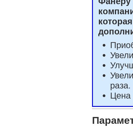
Фанеру 
компани
которая
дополн
Приоб
Увели
Улучш
Увели
раза.
Цена 
Параме