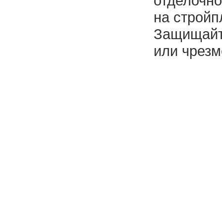
отделочно
на стройп
Защищайте
или чрезм