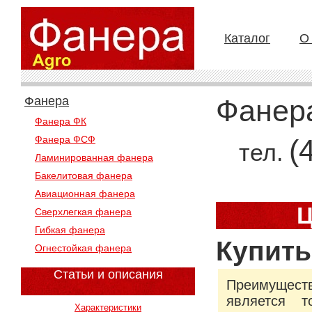
Каталог
О
Фанера
Фанер
Фанера ФК
Фанера ФСФ
(
тел.
Ламинированная фанера
Бакелитовая фанера
Авиационная фанера
Ц
Сверхлегкая фанера
Гибкая фанера
Купить
Огнестойкая фанера
Статьи и описания
Преимущес
является т
Характеристики