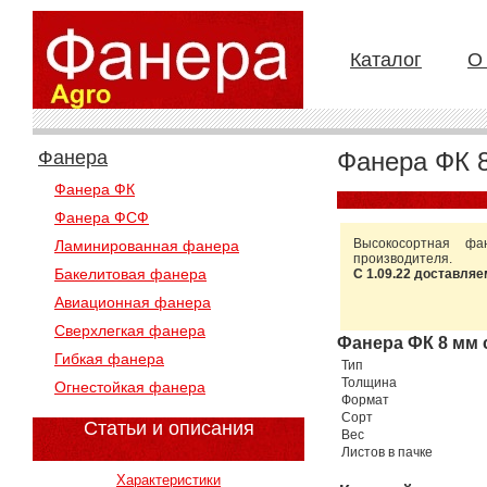
Каталог
О
Фанера
Фанера ФК 8
Фанера ФК
Фанера ФСФ
Высокосортная ф
Ламинированная фанера
производителя.
Бакелитовая фанера
С 1.09.22 доставляе
Авиационная фанера
Сверхлегкая фанера
Фанера ФК 8 мм 
Гибкая фанера
Тип
Толщина
Огнестойкая фанера
Формат
Сорт
Статьи и описания
Вес
Листов в пачке
Характеристики