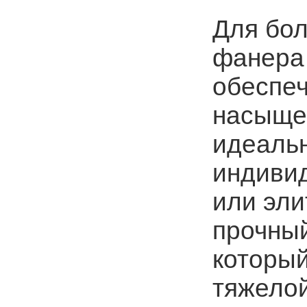
Для бо
фанера 
обеспеч
насыще
идеаль
индиви
или эли
прочный
который
тяжелой