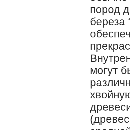
пород д
береза 
обеспеч
прекрас
Внутрен
могут б
различн
хвойную
древес
(древес