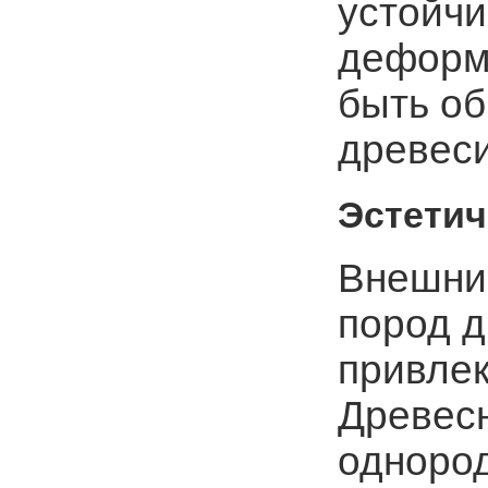
устойчи
деформа
быть о
древес
Эстетич
Внешни
пород 
привлек
Древесн
однород