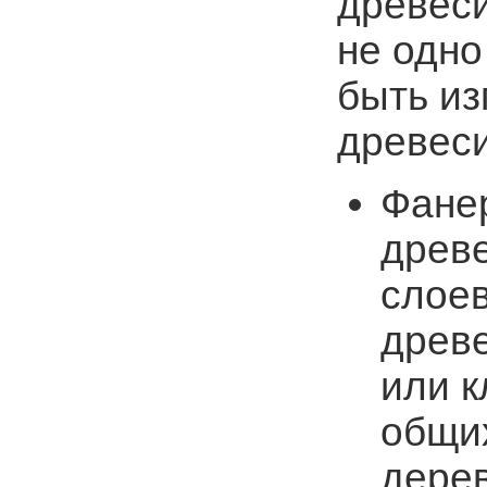
древес
не одно
быть из
древес
Фанер
древе
слое
древе
или к
общих
дерев