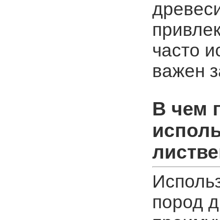
древеси
привле
часто и
важен з
В чем 
испол
листв
Исполь
пород 