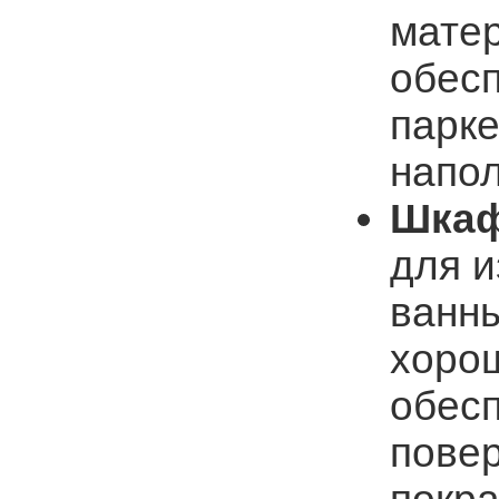
матер
обесп
парке
напол
Шка
для и
ванны
хоро
обесп
пове