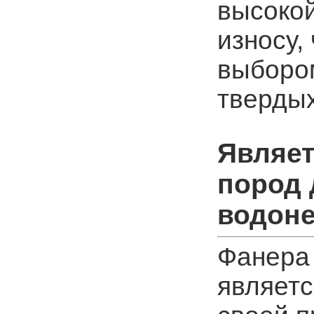
высокой
износу,
выборо
твердых
Являет
пород
водон
Фанера 
являет