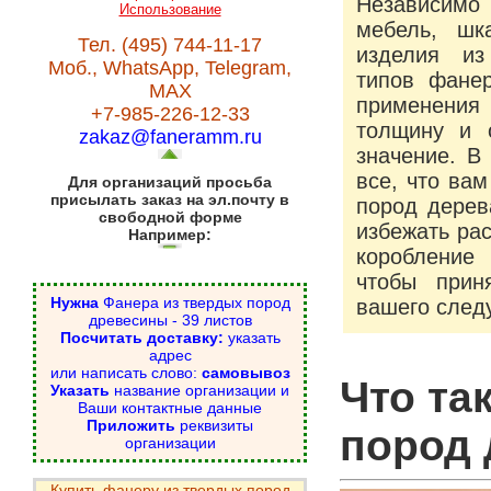
Независимо
Использование
мебель, шк
Тел. (495) 744-11-17
изделия из
Моб., WhatsApp, Telegram,
типов фане
MAX
применения 
+7-985-226-12-33
толщину и 
zakaz@faneramm.ru
значение. В
все, что ва
Для организаций просьба
присылать заказ на эл.почту в
пород дерев
свободной форме
избежать ра
Например:
коробление
чтобы прин
Нужна
Фанера из твердых пород
вашего след
древесины - 39 листов
Посчитать доставку:
указать
адрес
или написать слово:
самовывоз
Что та
Указать
название организации и
Ваши контактные данные
Приложить
реквизиты
пород
организации
Купить фанеру из твердых пород