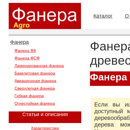
Каталог
О
Фанера
Фанера
Фанера ФК
древе
Фанера ФСФ
Ламинированная фанера
Бакелитовая фанера
Фанера 
Авиационная фанера
в
Сверхлегкая фанера
Гибкая фанера
Огнестойкая фанера
Если вы ищ
доступный 
Статьи и описания
деревообраб
дерева мо
Характеристики