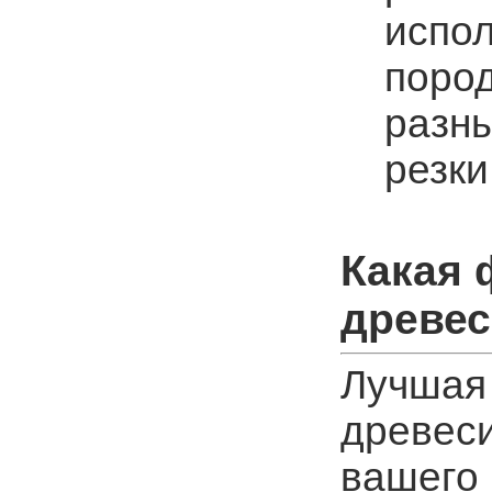
испол
поро
разны
резки
Какая 
древе
Лучшая
древеси
вашего 