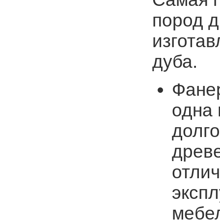
пород 
изготав
дуба.
Фанер
одна 
долг
древе
отлич
экспл
мебе