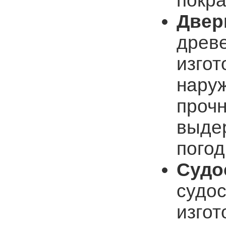
покра
Двер
древе
изгот
нару
прочн
выде
погод
Судо
судос
изгот