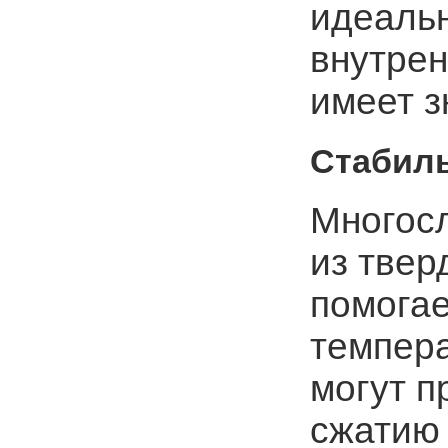
идеаль
внутрен
имеет з
Стабил
Многос
из твер
помогае
темпера
могут п
сжатию