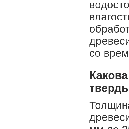
водосто
влагост
обработ
древеси
со вре
Какова
тверды
Толщин
древеси