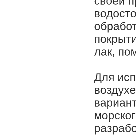
своей п
водосто
обработ
покрыти
лак, по
Для исп
воздухе
вариан
морског
разрабо