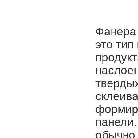
Фанера
это тип
продукт
наслоен
твердых
склеива
формиро
панели.
обычно 