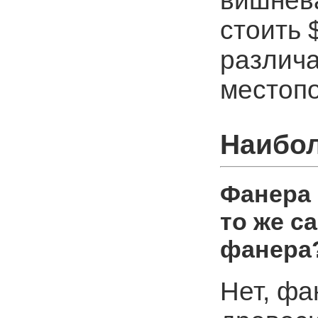
вишнева
стоить 
различа
местопо
Наибол
Фанера 
то же с
фанера
Нет, фа