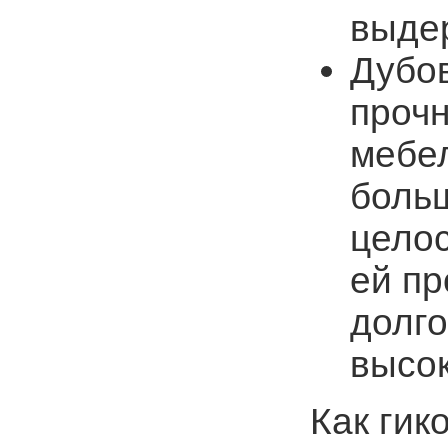
выде
Дубо
прочн
мебе
боль
целос
ей пр
долго
высо
Как гик