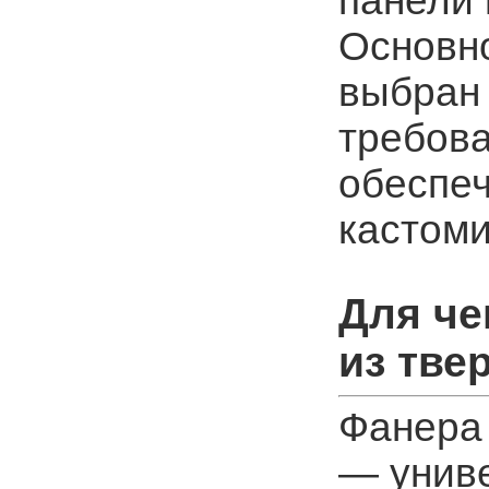
панели 
Основн
выбран 
требова
обеспе
кастом
Для че
из тве
Фанера
— унив