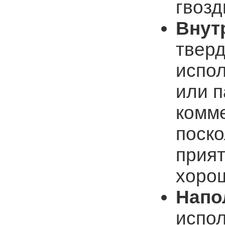
гвозд
Внут
твер
испол
или п
комм
поско
прият
хорош
Напо
испол