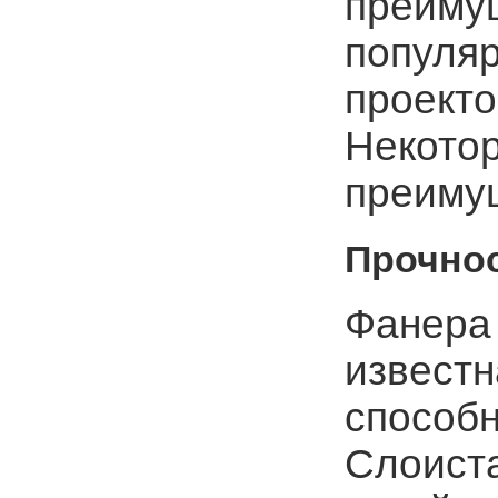
преимущ
популя
проекто
Некото
преиму
Прочнос
Фанера
известн
способн
Слоиста