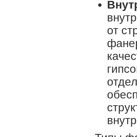
Внут
внутр
от ст
фанер
качес
гипсо
отде
обес
струк
внутр