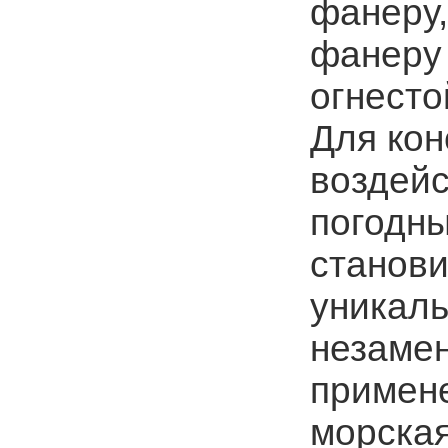
фанеру,
фанеру
огнесто
Для кон
воздейс
погодны
станови
уникаль
незаме
примене
морская