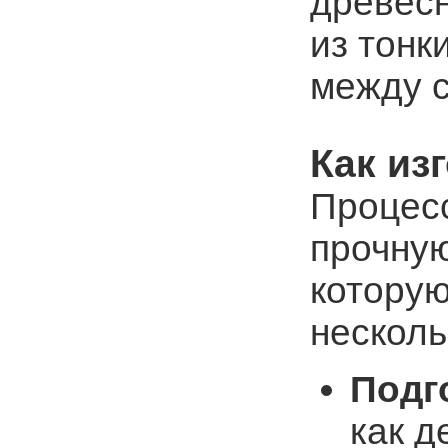
древесн
из тонк
между с
Как из
Процесс
прочную
которую
несколь
Подг
как д