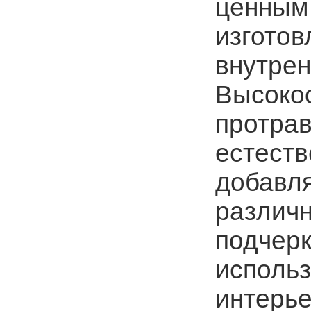
ценным
изготов
внутрен
Высоко
протрав
естеств
добавля
различ
подчерк
исполь
интерье