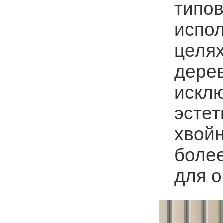
типов
испол
целях
дере
исклю
эстет
хвойн
боле
для о