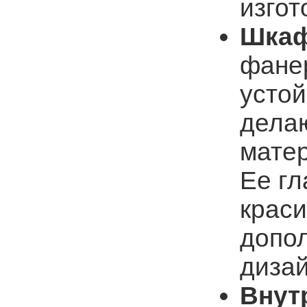
изгот
Шкаф
фане
усто
дела
матер
Ее гл
краси
допо
дизай
Внут