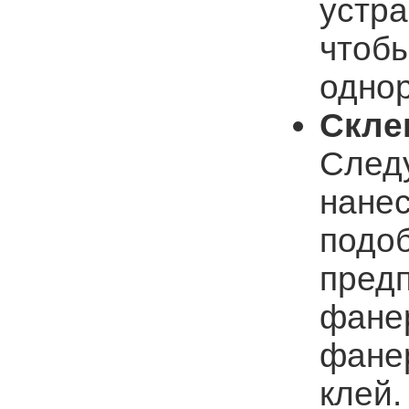
устра
чтобы
одно
Скле
Следу
нанес
подоб
пред
фане
фанер
клей.