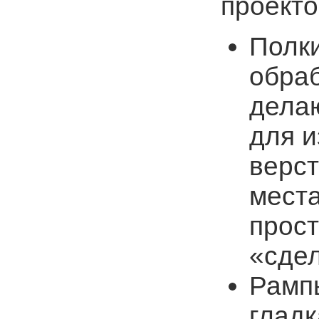
проекто
Полки
обра
дела
для и
верст
места
прост
«сдел
Рампы
глад