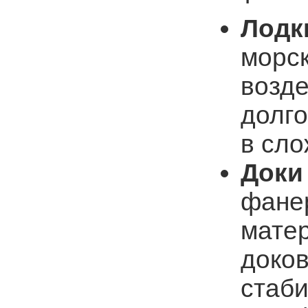
Лодк
морск
возде
долго
в сло
Доки
фане
мате
доков
стаб