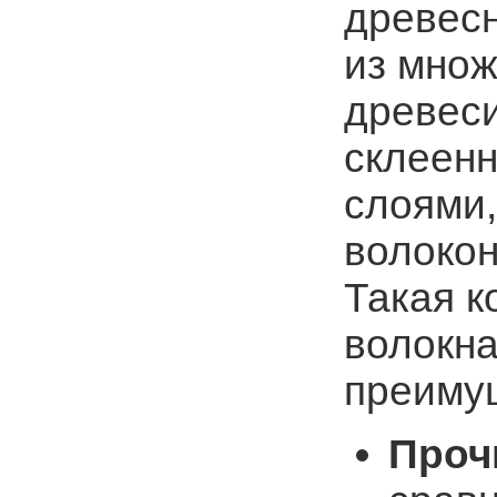
древесн
из множ
древес
склеенн
слоями
волокон
Такая к
волокна
преиму
Проч