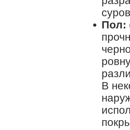
разр
суров
Пол:
проч
черно
ровну
разл
В нек
нару
испол
покры