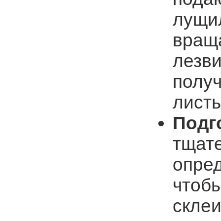
лущи
враща
лезви
полу
листы
Подг
тщат
опред
чтоб
скле