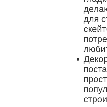
дела
для с
скей
потре
люби
Декор
поста
прост
попу
строи