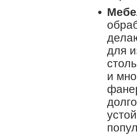
Мебе
обра
дела
для и
столы
и мно
фанер
долго
устой
попу