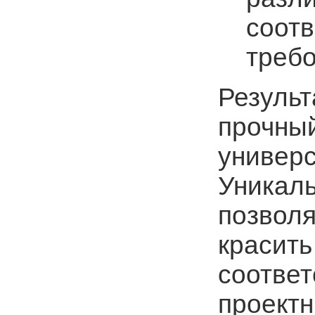
соотв
требо
Результ
прочный
универ
Уникал
позволя
красить
соответ
проектн