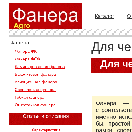
Каталог
О
Фанера
Для че
Фанера ФК
Фанера ФСФ
Для ч
Ламинированная фанера
на
Бакелитовая фанера
Авиационная фанера
Сверхлегкая фанера
Гибкая фанера
Фанера — 
Огнестойкая фанера
строительст
Статьи и описания
именно испо
бы, простой
рамки свое
Характеристики