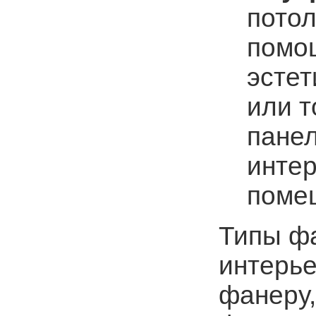
потол
помо
эсте
или 
пане
интер
поме
Типы ф
интерье
фанеру,