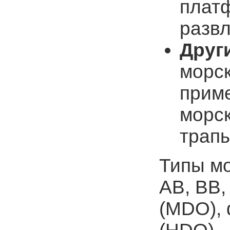
плат
развл
Друг
морс
приме
морск
трапы
Типы м
AB, BB,
(MDO), 