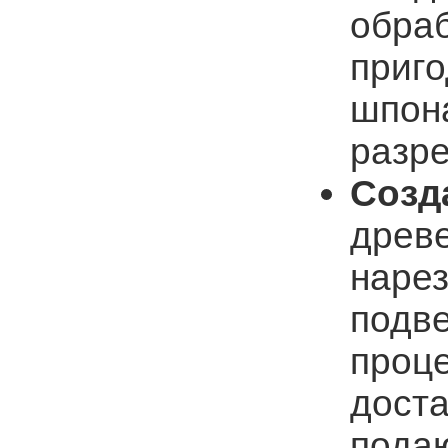
обраб
приго
шпона
разре
Созд
древе
нарез
подв
проце
доста
подаю