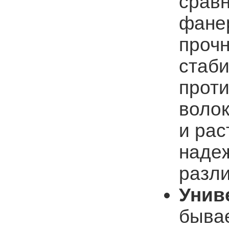
срав
фане
проч
стаб
прот
волок
и рас
наде
разл
Унив
бывае