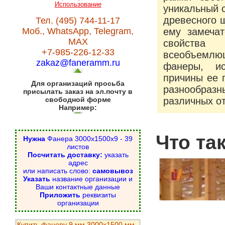
Использование
уникальный с
древесного 
Тел. (495) 744-11-17
Моб., WhatsApp, Telegram,
ему замечат
MAX
свойства
+7-985-226-12-33
всеобъемлющ
zakaz@faneramm.ru
фанеры, ис
причины ее 
Для организаций просьба
разнообраз
присылать заказ на эл.почту в
свободной форме
различных о
Например:
Что та
Нужна
Фанера 3000х1500х9 - 39
листов
Посчитать доставку:
указать
адрес
или написать слово:
самовывоз
Указать
название организации и
Ваши контактные данные
Приложить
реквизиты
организации
Купить фанеру 9 мм 3000х1500 мм -