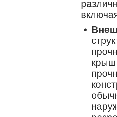
различн
включая
Внеш
струк
прочн
крыш,
прочн
конст
обыч
наруж