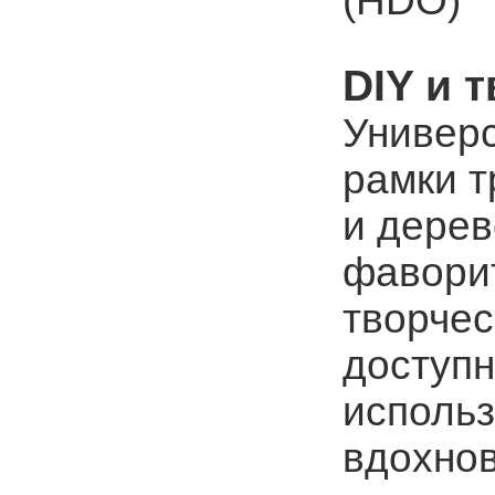
(HDO)
DIY и 
Универ
рамки т
и дерев
фавори
творчес
доступн
использ
вдохнов