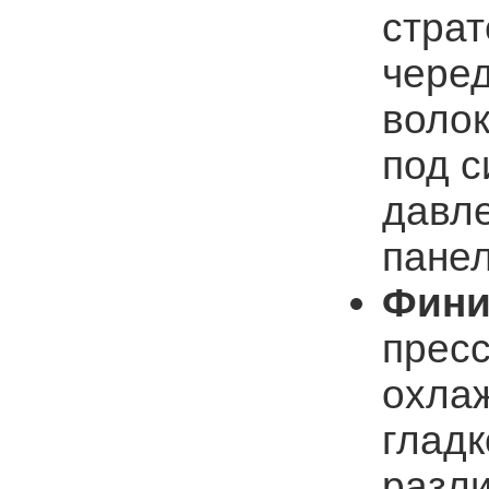
страт
чере
волок
под с
давл
панел
Фини
прес
охла
гладк
разли