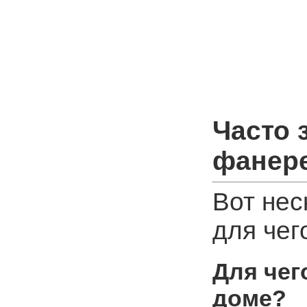
Часто 
фанер
Вот нес
для чег
Для чег
доме?