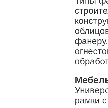
Типы ф
строите
констру
облицов
фанеру
огнесто
обработ
Мебель
Универ
рамки с