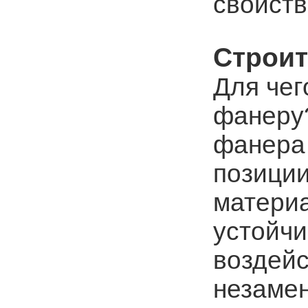
свойств
Строи
Для чег
фанеру
фанера
позиции
материа
устойч
воздей
незаме