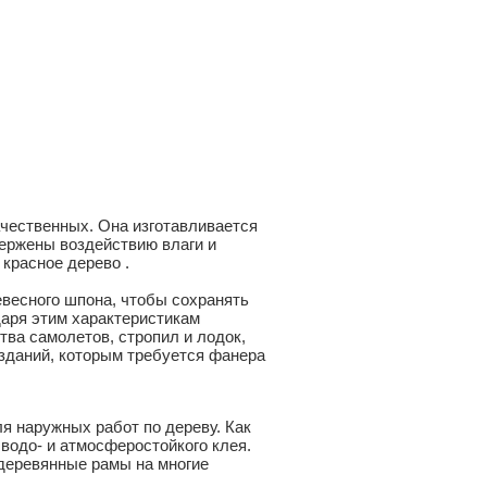
чественных. Она изготавливается
вержены воздействию влаги и
 красное дерево .
евесного шпона, чтобы сохранять
даря этим характеристикам
ва самолетов, стропил и лодок,
 зданий, которым требуется фанера
ля наружных работ по дереву. Как
 водо- и атмосферостойкого клея.
деревянные рамы на многие