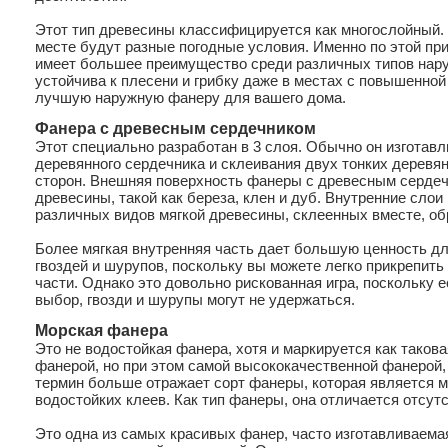
Этот тип древесины классифицируется как многослойный. 
месте будут разные погодные условия. Именно по этой пр
имеет большее преимущество среди различных типов нару
устойчива к плесени и грибку даже в местах с повышенно
лучшую наружную фанеру для вашего дома.
Фанера с древесным сердечником
Этот специально разработан в 3 слоя. Обычно он изготавл
деревянного сердечника и склеивания двух тонких деревян
сторон. Внешняя поверхность фанеры с древесным сердеч
древесины, такой как береза, клен и дуб. Внутренние слои
различных видов мягкой древесины, склеенных вместе, об
Более мягкая внутренняя часть дает большую ценность дл
гвоздей и шурупов, поскольку вы можете легко прикрепить 
части. Однако это довольно рискованная игра, поскольку
выбор, гвозди и шурупы могут не удержаться.
Морская фанера
Это не водостойкая фанера, хотя и маркируется как таков
фанерой, но при этом самой высококачественной фанерой,
термин больше отражает сорт фанеры, которая является м
водостойких клеев. Как тип фанеры, она отличается отсут
Это одна из самых красивых фанер, часто изготавливаемая