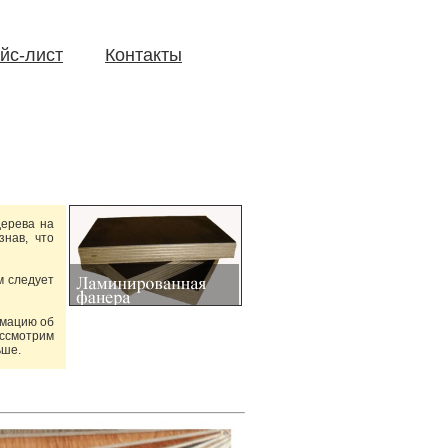
йс-лист
Контакты
ьере и экстерьере
дерева на
знав, что
м следует
рмацию об
ассмотрим
ьше.