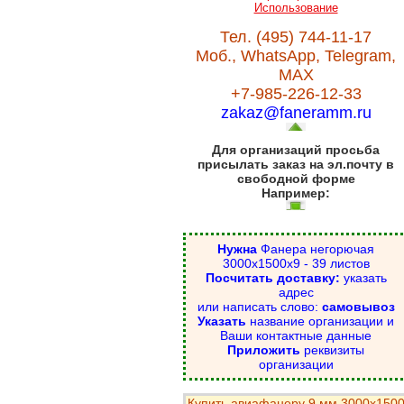
Использование
Тел. (495) 744-11-17
Моб., WhatsApp, Telegram,
MAX
+7-985-226-12-33
zakaz@faneramm.ru
Для организаций просьба
присылать заказ на эл.почту в
свободной форме
Например:
Нужна
Фанера негорючая
3000х1500х9 - 39 листов
Посчитать доставку:
указать
адрес
или написать слово:
самовывоз
Указать
название организации и
Ваши контактные данные
Приложить
реквизиты
организации
Купить авиафанеру 9 мм 3000х150