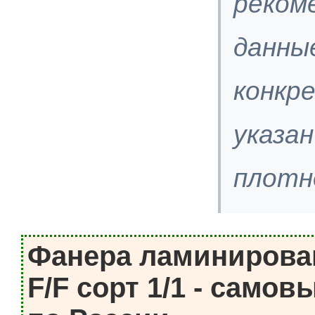
реком
данны
конкр
указа
плотн
Фанера ламинирован
F/F сорт 1/1 - самов