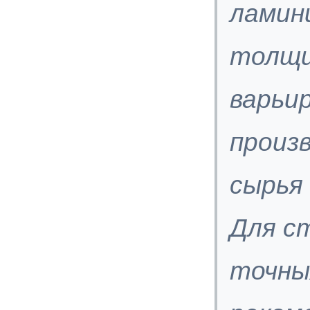
ламин
толщи
варьи
произ
сырья 
Для с
точны