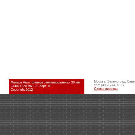
Москва, Зеленоград, Саве
Фанера Агро: фанера ламинированная 30 мм
тел: (495) 744-11-17
2440х1220 мм F/F сорт 1/1
Схема проезда
Copyright 2012