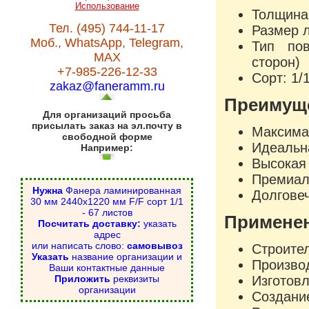
Использование
Толщина
Тел. (495) 744-11-17
Размер 
Моб., WhatsApp, Telegram,
Тип пов
MAX
сторон)
+7-985-226-12-33
Сорт: 1/
zakaz@faneramm.ru
Преимуще
Для организаций просьба
присылать заказ на эл.почту в
Максима
свободной форме
Идеальн
Например:
Высокая 
Премиаль
Нужна
Фанера ламинированная
Долговеч
30 мм 2440х1220 мм F/F сорт 1/1
- 67 листов
Примене
Посчитать доставку:
указать
адрес
или написать слово:
самовывоз
Строите
Указать
название организации и
Произво
Ваши контактные данные
Приложить
реквизиты
Изготов
организации
Создани