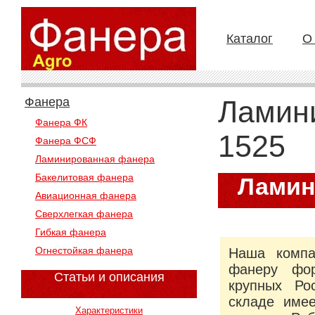
Каталог
О
Фанера
Ламин
Фанера ФК
1525
Фанера ФСФ
Ламинированная фанера
Бакелитовая фанера
Ламин
Авиационная фанера
Сверхлегкая фанера
Гибкая фанера
Огнестойкая фанера
Наша компа
фанеру фор
Статьи и описания
крупных Ро
складе имее
Характеристики