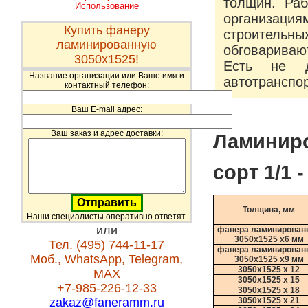
толщин. Раб
Использование
организация
Купить фанеру
строительн
ламинированную
обговарива
3050х1525!
Есть не д
Название организации или Ваше имя и
автотранспо
контактный телефон:
Ваш E-mail адрес:
Ваш заказ и адрес доставки:
Ламинир
сорт 1/1 
Толщина, мм
Наши специалисты оперативно ответят.
или
фанера ламинирован
3050х1525 х6 мм
Тел. (495) 744-11-17
фанера ламинирован
Моб., WhatsApp, Telegram,
3050х1525 х9 мм
3050х1525 х 12
MAX
3050х1525 х 15
+7-985-226-12-33
3050х1525 х 18
zakaz@faneramm.ru
3050х1525 х 21