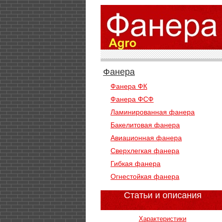
Фанера
Фанера ФК
Фанера ФСФ
Ламинированная фанера
Бакелитовая фанера
Авиационная фанера
Сверхлегкая фанера
Гибкая фанера
Огнестойкая фанера
Статьи и описания
Характеристики