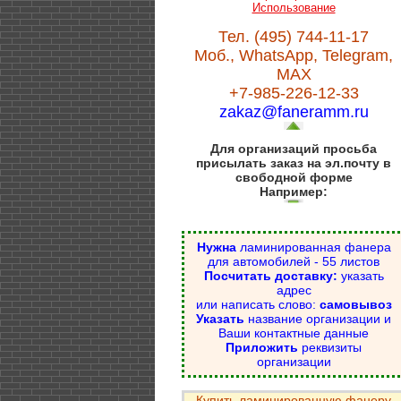
Использование
Тел. (495) 744-11-17
Моб., WhatsApp, Telegram,
MAX
+7-985-226-12-33
zakaz@faneramm.ru
Для организаций просьба
присылать заказ на эл.почту в
свободной форме
Например:
Нужна
ламинированная фанера
для автомобилей - 55 листов
Посчитать доставку:
указать
адрес
или написать слово:
самовывоз
Указать
название организации и
Ваши контактные данные
Приложить
реквизиты
организации
Купить ламинированную фанеру