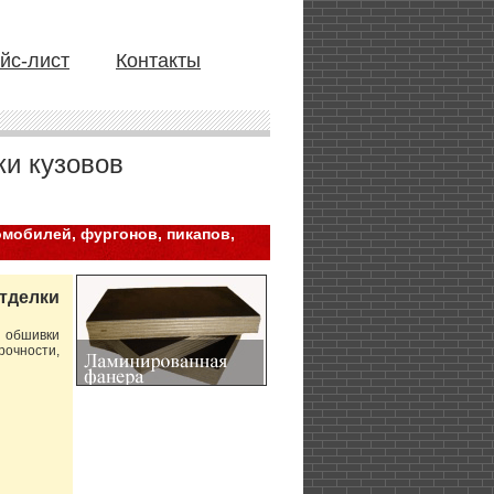
йс-лист
Контакты
и кузовов
мобилей, фургонов, пикапов,
тделки
 обшивки
очности,