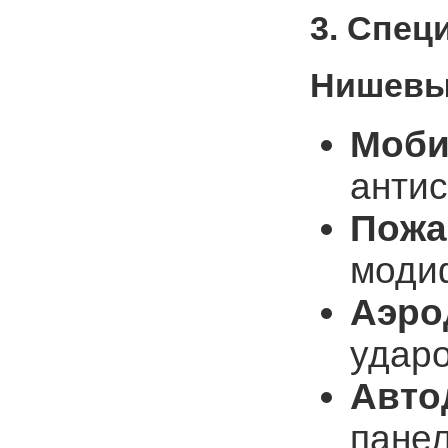
3. Спец
Нишевы
Моби
антис
Пожа
моди
Аэро
удар
Авто
пане