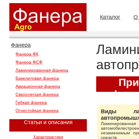
Каталог
О
Фанера
Ламин
Фанера ФК
автоп
Фанера ФСФ
Ламинированная фанера
Бакелитовая фанера
При
Авиационная фанера
фане
Сверхлегкая фанера
Гибкая фанера
Огнестойкая фанера
Виды ла
автопромышл
Статьи и описания
Ламинированная 
автомобилестрое
незаменимым при
Характеристики
средств.