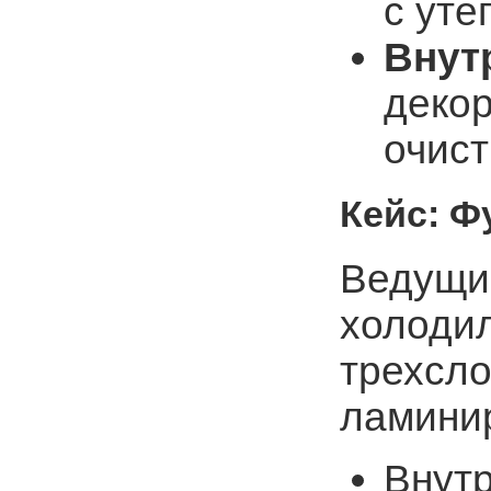
с уте
Внут
декор
очист
Кейс: 
Ведущи
холодил
трехсло
ламини
Внутр