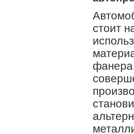
Автомо
стоит н
исполь
матери
фанера,
соверш
произво
станови
альтер
металл