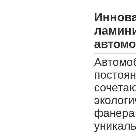
Иннов
ламин
автомо
Автомо
постоян
сочетаю
экологи
фанера,
уникаль