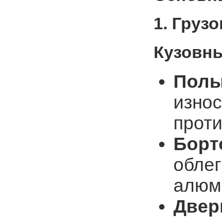
1. Груз
Кузовн
Полы
износ
прот
Борт
облег
алюм
Двер