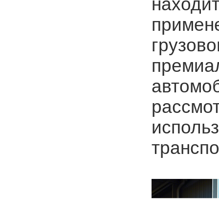
находит
примене
грузово
премиа
автомоб
рассмо
использ
трансп