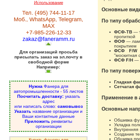
Использование
Основные вид
Тел. (495) 744-11-17
Моб., WhatsApp, Telegram,
По типу обраб
MAX
+7-985-226-12-33
ФСФ-ТВ
— т
пропиткой
zakaz@faneramm.ru
ФОФ
— лам
покрытием
ФСФ F/W
Для организаций просьба
"москитная 
присылать заказ на эл.почту в
ФСФ F/H
— 
свободной форме
Например:
По типу повер
Гладкая фа
Нужна
Фанера для
Сетчатая ф
автопромышленности - 55 листов
Посчитать доставку:
указать
Применение в
адрес
или написать слово:
самовывоз
Основные нап
Указать
название организации и
Ваши контактные данные
Обшивка фу
Приложить
реквизиты
Укладка пол
организации
Внутренняя 
Создание т
Обшивка пр
Купить фанеру для