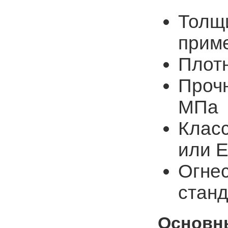
Толщи
прим
Плотн
Прочн
МПа
Клас
или 
Огнес
стан
Основн