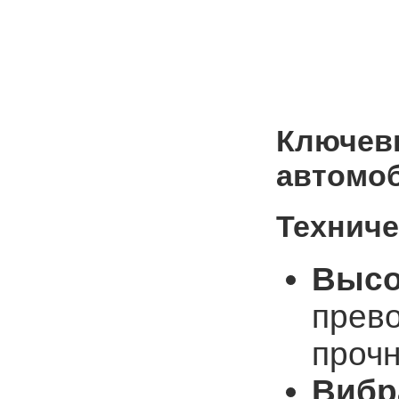
Ключев
автомо
Техниче
Высо
прев
прочн
Вибр