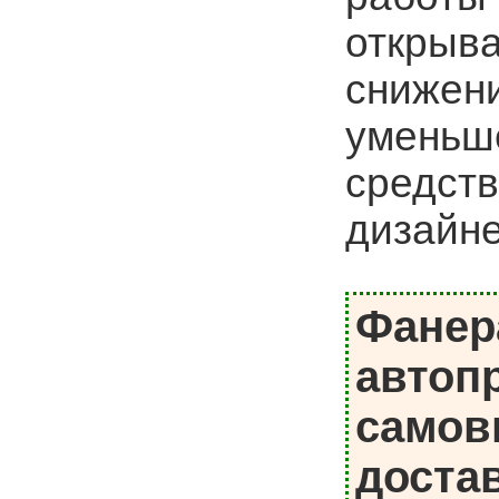
открыва
снижен
уменьш
средств
дизайне
Фанер
автоп
самов
доста