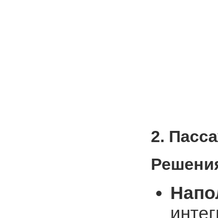
2. Пасс
Решения
Напо
инте