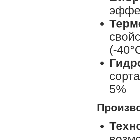
эффе
Терм
свойс
(-40°
Гидр
сорт
5%
Произв
Техн
возм