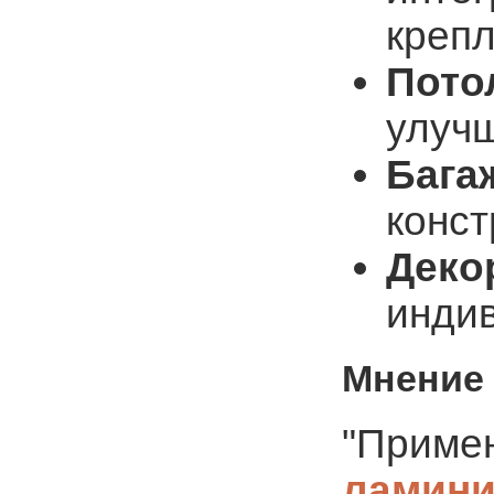
креп
Пото
улучш
Бага
конст
Деко
инди
Мнение 
"Приме
ламини