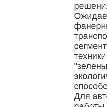
решени
Ожидает
фанерны
транспо
сегмен
техники
"зелены
экологи
способс
Для ав
работы