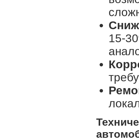
слож
Сниж
15-30
анал
Корр
треб
Ремо
локал
Техниче
автомо