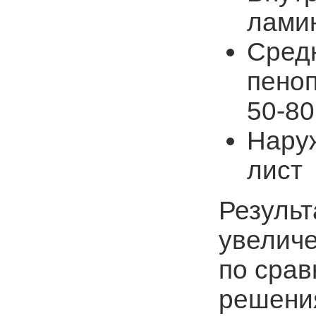
лами
Средн
пено
50-8
Нару
лист
Результ
увеличе
по сра
решени