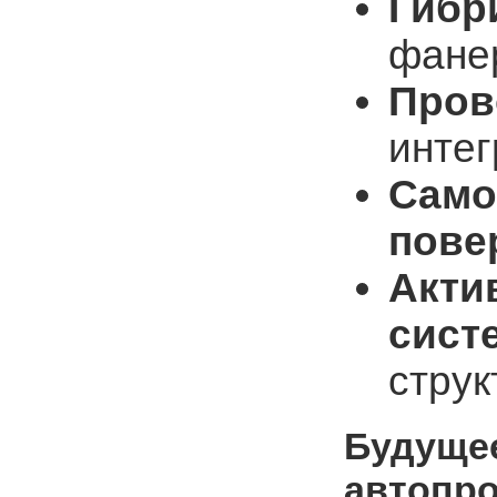
Гибр
фане
Пров
интег
Само
пове
Акти
сист
струк
Будуще
автопр