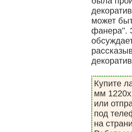
была про
декоратив
может быт
фанера". 
обсуждает
рассказыв
декоратив
Купите л
мм 1220х
или отпра
под телеф
на стран