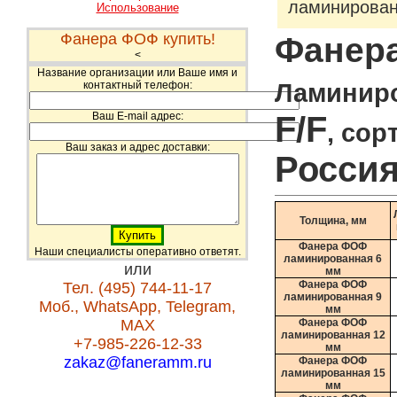
ламинирован
Использование
Фанера ФОФ купить!
Фанер
<
Название организации или Ваше имя и
Ламинир
контактный телефон:
Ваш E-mail адрес:
F/F
, сор
Ваш заказ и адрес доставки:
Росси
Толщина, мм
Фанера ФОФ
Наши специалисты оперативно ответят.
ламинированная 6
или
мм
Фанера ФОФ
Тел. (495) 744-11-17
ламинированная 9
Моб., WhatsApp, Telegram,
мм
MAX
Фанера ФОФ
ламинированная 12
+7-985-226-12-33
мм
zakaz@faneramm.ru
Фанера ФОФ
ламинированная 15
мм