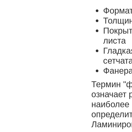
Формат
Толщин
Покрыт
листа
Гладка
сетчат
Фанера
Термин "
означает 
наиболее 
определит
Ламиниров