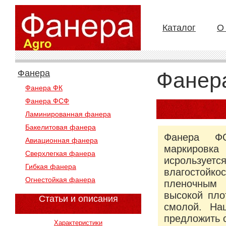
Каталог
О
Фанера
Фанер
Фанера ФК
Фанера ФСФ
Ламинированная фанера
Бакелитовая фанера
Фанера Ф
Авиационная фанера
маркировка
Сверхлегкая фанера
исрользует
Гибкая фанера
влагостойк
Огнестойкая фанера
пленочным
высокой пло
Статьи и описания
смолой. На
предложить 
Характеристики