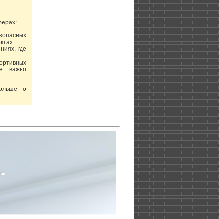
ферах:
зопасных
ктах.
ниях, где
портивных
де важно
больше о