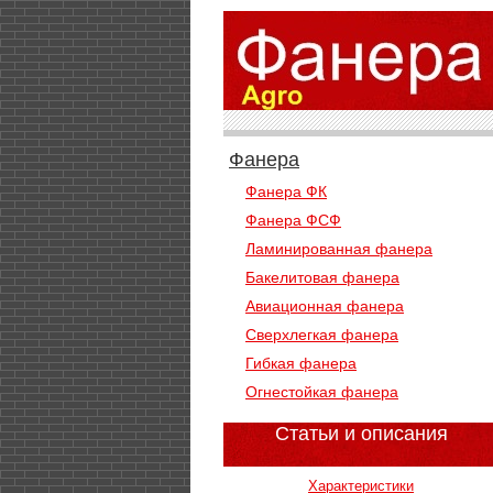
Фанера
Фанера ФК
Фанера ФСФ
Ламинированная фанера
Бакелитовая фанера
Авиационная фанера
Сверхлегкая фанера
Гибкая фанера
Огнестойкая фанера
Статьи и описания
Характеристики