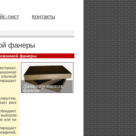
йс-лист
Контакты
ой фанеры
рованной фанеры
материал,
овышенная
 обычной
твращает
окрытию,
жает риск
 обладают
м выбором
ю или на
твращает
еждений,