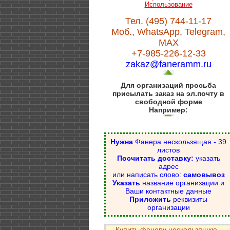
Использование
Тел. (495) 744-11-17
Моб., WhatsApp, Telegram,
MAX
+7-985-226-12-33
zakaz@faneramm.ru
Для организаций просьба
присылать заказ на эл.почту в
свободной форме
Например:
Нужна
Фанера нескользящая - 39
листов
Посчитать доставку:
указать
адрес
или написать слово:
самовывоз
Указать
название организации и
Ваши контактные данные
Приложить
реквизиты
организации
Купить фанеру нескользящкю -