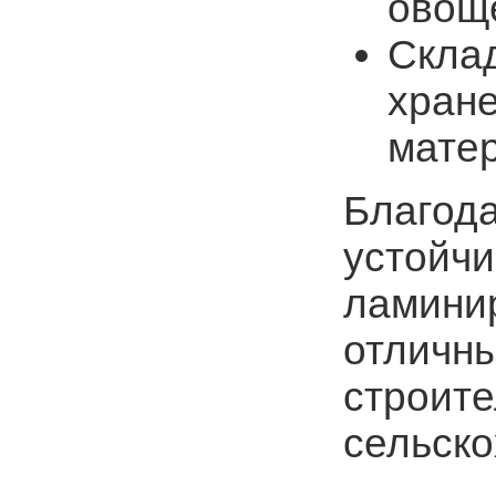
овоще
Скла
хране
мате
Благода
устойчи
ламини
отличн
строите
сельско