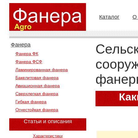
Каталог
О
Фанера
Сельс
Фанера ФК
соору
Фанера ФСФ
Ламинированная фанера
фанер
Бакелитовая фанера
Авиационная фанера
Как
Сверхлегкая фанера
Гибкая фанера
соор
Огнестойкая фанера
л
Статьи и описания
Характеристики