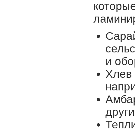
которые
ламини
Сара
сельс
и обо
Хлев
напри
Амбар
други
Тепл