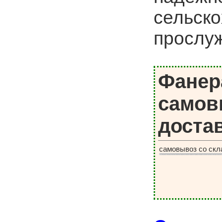
сельско
прослуж
Фанер
самов
доста
самовывоз со скл