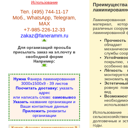
Использование
Преимущества
ламинированн
Тел. (495) 744-11-17
Моб., WhatsApp, Telegram,
Ламинированна
MAX
материал, кото
различных сооруж
+7-985-226-12-33
ламинированной ф
zakaz@faneramm.ru
Прочность
обладает 
Для организаций просьба
механически
присылать заказ на эл.почту в
службы соо
свободной форме
Устойчиво
Например:
покрытию, 
особенно ва
Лёгкость 
монтируется
Нужна
Фанера ламинированная
экономить в
3000х1500х9 - 39 листов
Эстетичный
ровную пов
Посчитать доставку:
указать
вид.
адрес
Возможно
или написать слово:
самовывоз
необходимо
Указать
название организации и
использоват
Ваши контактные данные
Приложить
реквизиты
Использование
организации
сельскохозяйств
долговечные и эс
годы.
Купить фанеру ламинированную 9