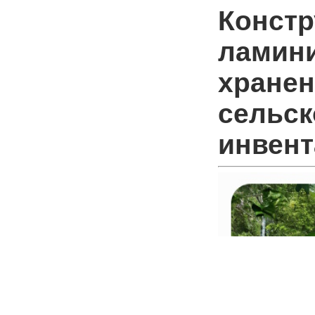
Констр
ламин
хране
сельск
инвент